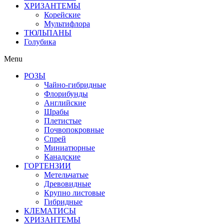
ХРИЗАНТЕМЫ
Корейские
Мультифлора
ТЮЛЬПАНЫ
Голубика
Menu
РОЗЫ
Чайно-гибридные
Флорибунды
Английские
Шрабы
Плетистые
Почвопокровные
Спрей
Миниатюрные
Канадские
ГОРТЕНЗИИ
Метельчатые
Древовидные
Крупно листовые
Гибридные
КЛЕМАТИСЫ
ХРИЗАНТЕМЫ