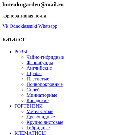
butenkogarden@mail.ru
корпоративная почта
Vk
Odnoklassniki
Whatsapp
каталог
РОЗЫ
Чайно-гибридные
Флорибунды
Английские
Шрабы
Плетистые
Почвопокровные
Спрей
Миниатюрные
Канадские
ГОРТЕНЗИИ
Метельчатые
Древовидные
Крупно листовые
Гибридные
КЛЕМАТИСЫ