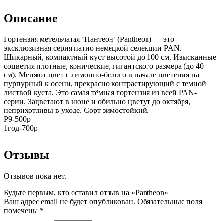
Описание
Гортензия метельчатая ‘Пантеон’ (Pantheon) — это
эксклюзивная серия патио немецкой селекции PAN.
Шикарный, компактный куст высотой до 100 см. Изысканные
соцветия плотные, конические, гигантского размера (до 40
см). Меняют цвет с лимонно-белого в начале цветения на
пурпурный к осени, прекрасно контрастирующий с темной
листвой куста. Это самая тёмная гортензия из всей PAN-
серии. Зацветают в июне и обильно цветут до октября,
неприхотливы в уходе. Сорт зимостойкий.
Р9-500р
1год-700р
Отзывы
Отзывов пока нет.
Будьте первым, кто оставил отзыв на «Pantheon»
Ваш адрес email не будет опубликован.
Обязательные поля
помечены
*