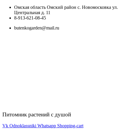
Перейти
Омская область Омский район с. Новомосковка ул.
к
Центральная д. 11
содержимому
8-913-621-08-45
butenkogarden@mail.ru
Питомник растений с душой
Vk
Odnoklassniki
Whatsapp
Shopping-cart