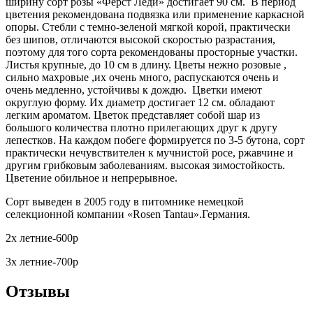
ширину сорт розы «Ферст Леди» достигает 90 см. В период
цветения рекомендована подвязка или применение каркасной
опоры. Стебли с темно-зеленой мягкой корой, практически
без шипов, отличаются высокой скоростью разрастания,
поэтому для того сорта рекомендованы просторные участки.
Листья крупные, до 10 см в длину. Цветы нежно розовые ,
сильно махровые ,их очень много, распускаются очень и
очень медленно, устойчивы к дождю. Цветки имеют
округлую форму. Их диаметр достигает 12 см. обладают
легким ароматом. Цветок представляет собой шар из
большого количества плотно прилегающих друг к другу
лепестков. На каждом побеге формируется по 3-5 бутона, сорт
практически нечувствителен к мучнистой росе, ржавчине и
другим грибковым заболеваниям. высокая зимостойкость.
Цветение обильное и непрерывное.
Сорт выведен в 2005 году в питомнике немецкой
селекционной компании «Rosen Tantau».Германия.
2х летние-600р
3х летние-700р
Отзывы