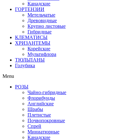
Канадские
ГОРТЕНЗИИ
Метельчатые
Древовидные
Крупно листовые
Гибридные
КЛЕМАТИСЫ
ХРИЗАНТЕМЫ
Корейские
Мультифлора
ТЮЛЬПАНЫ
Голубика
Menu
РОЗЫ
Чайно-гибридные
Флорибунды
Английские
Шрабы
Плетистые
Почвопокровные
Спрей
Миниатюрные
Канадские