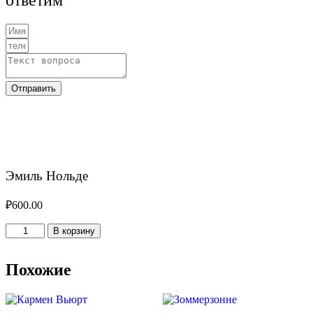
ответим
Отправить
Эмиль Нольде
₽
600.00
Количество
В корзину
товара
Эмиль
Нольде
Похожие