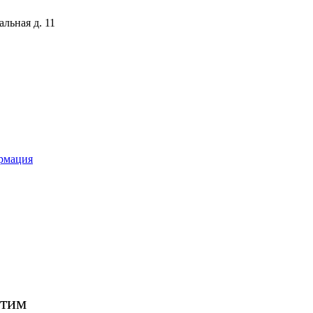
льная д. 11
рмация
етим