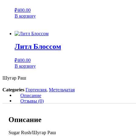
₽
400.00
В корзину
Литл Блоссом
₽
400.00
В корзину
Шугар Раш
Categories
Гортензия
,
Метельчатая
Описание
Отзывы (0)
Описание
Sugar Rush/Шугар Раш