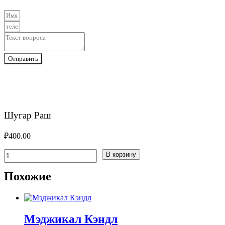
Отправить
Шугар Раш
₽
400.00
Количество
В корзину
товара
Шугар
Похожие
Раш
Мэджикал Кэндл