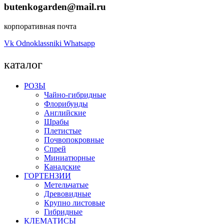
butenkogarden@mail.ru
корпоративная почта
Vk
Odnoklassniki
Whatsapp
каталог
РОЗЫ
Чайно-гибридные
Флорибунды
Английские
Шрабы
Плетистые
Почвопокровные
Спрей
Миниатюрные
Канадские
ГОРТЕНЗИИ
Метельчатые
Древовидные
Крупно листовые
Гибридные
КЛЕМАТИСЫ