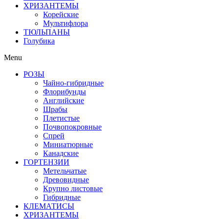
ХРИЗАНТЕМЫ
Корейские
Мультифлора
ТЮЛЬПАНЫ
Голубика
Menu
РОЗЫ
Чайно-гибридные
Флорибунды
Английские
Шрабы
Плетистые
Почвопокровные
Спрей
Миниатюрные
Канадские
ГОРТЕНЗИИ
Метельчатые
Древовидные
Крупно листовые
Гибридные
КЛЕМАТИСЫ
ХРИЗАНТЕМЫ