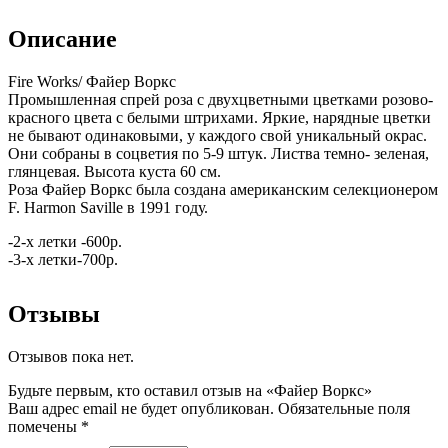
Описание
Fire Works/ Файер Воркс
Промышленная спрей роза с двухцветными цветками розово-
красного цвета с белыми штрихами. Яркие, нарядные цветки
не бывают одинаковыми, у каждого свой уникальный окрас.
Они собраны в соцветия по 5-9 штук. Листва темно- зеленая,
глянцевая. Высота куста 60 см.
Роза Файер Воркс была создана американским селекционером
F. Harmon Saville в 1991 году.
-2-х летки -600р.
-3-х летки-700р.
Отзывы
Отзывов пока нет.
Будьте первым, кто оставил отзыв на «Файер Воркс»
Ваш адрес email не будет опубликован.
Обязательные поля
помечены
*