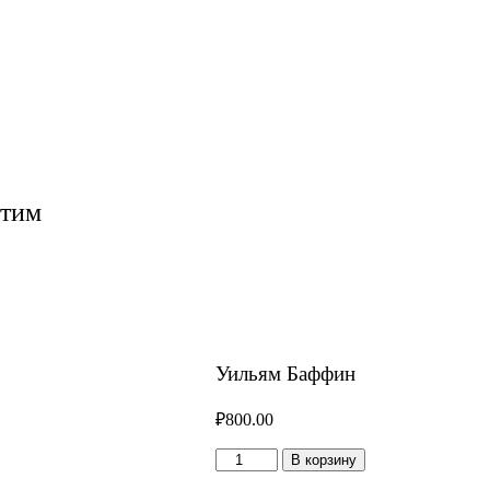
етим
Уильям Баффин
₽
800.00
Количество
В корзину
товара