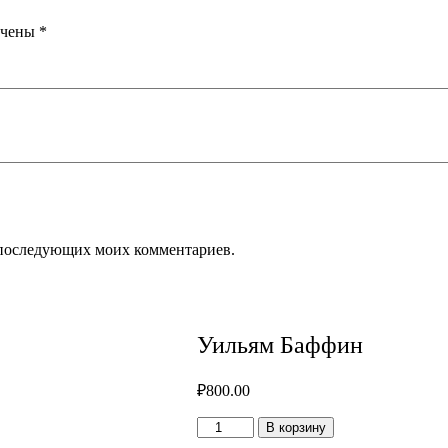
ечены
*
ля последующих моих комментариев.
Уильям Баффин
₽
800.00
Количество
В корзину
товара