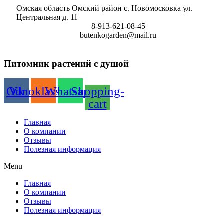
Перейти
Омская область Омский район с. Новомосковка ул.
к
Центральная д. 11
содержимому
8-913-621-08-45
butenkogarden@mail.ru
Питомник растений с душой
Odnoklassniki
Vk
Whatsapp
Shopping-
cart
Главная
О компании
Отзывы
Полезная информация
Menu
Главная
О компании
Отзывы
Полезная информация