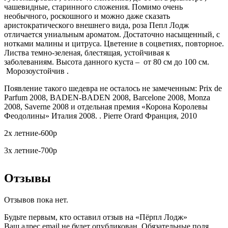
чашевидные, старинного сложения. Помимо очень
необычного, роскошного и можно даже сказать
аристократического внешнего вида, роза Пепл Лодж
отличается униальным ароматом. Достаточно насыщенный, с
нотками малины и цитруса. Цветение в соцветиях, повторное.
Листва темно-зеленая, блестящая, устойчивая к
заболеваниям. Высота данного куста – от 80 см до 100 см.
Морозоустойчив .
Появление такого шедевра не осталось не замеченным: Prix de
Parfum 2008, BADEN-BADEN 2008, Barcelone 2008, Monza
2008, Saverne 2008 и отдельная премия «Корона Королевы
Феодолины» Италия 2008. . Pierre Orard Франция, 2010
2х летние-600р
3х летние-700р
Отзывы
Отзывов пока нет.
Будьте первым, кто оставил отзыв на «Пёрпл Лодж»
Ваш адрес email не будет опубликован.
Обязательные поля