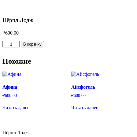
Пёрпл Лодж
₽
600.00
Количество
В корзину
товара
Пёрпл
Лодж
Похожие
Афина
Айсфогель
₽
600.00
₽
600.00
Читать далее
Читать далее
Пёрпл Лодж