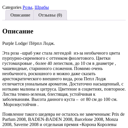
Categories
Розы
,
Шрабы
Описание
Отзывы (0)
Описание
Purple Lodge/ Пёрпл Лодж.
Эта роза –шраб уже стала легендой из-за необычного цвета
пурпурно-сиреневого с оттенком фиолетового. Цветки
густомахровые , более 40 лепестков, до 10 см в диаметре ,
чашевидные, старинного сложения. Помимо очень
необычного, роскошного и можно даже сказать
аристократического внешнего вида, роза Пепл Лодж
отличается униальным ароматом. Достаточно насыщенный, с
нотками малины и цитруса. Цветение в соцветиях, повторное.
Листва темно-зеленая, блестящая, устойчивая к
заболеваниям. Высота данного куста – от 80 см до 100 см.
Морозоустойчив .
Появление такого шедевра не осталось не замеченным: Prix de
Parfum 2008, BADEN-BADEN 2008, Barcelone 2008, Monza
2008, Saverne 2008 и отдельная премия «Корона Королевы