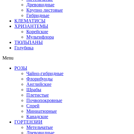
Древовидные
Крупно листовые
Гибридные
КЛЕМАТИСЫ
ХРИЗАНТЕМЫ
Корейские
Мультифлора
ТЮЛЬПАНЫ
Голубика
Menu
РОЗЫ
Чайно-гибридные
Флорибунды
Английские
Шрабы
Плетистые
Почвопокровные
Спрей
Миниатюрные
Канадские
ГОРТЕНЗИИ
Метельчатые
Древовидные