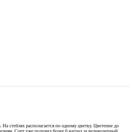
 На стеблях располагается по одному цветку. Цветение до
лезням. Сорт уже получил более 6 наград за великолепный