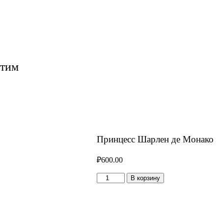
етим
Принцесс Шарлен де Монако
₽
600.00
Количество
В корзину
товара
Принцесс
Шарлен
де