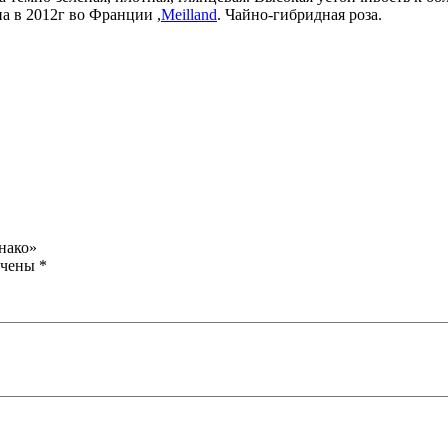
а в 2012г во Франции ,
Meilland
. Чайно-гибридная роза.
нако»
ечены
*