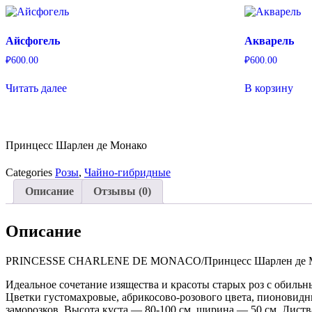
Айсфогель
Акварель
₽
600.00
₽
600.00
Читать далее
В корзину
Принцесс Шарлен де Монако
Categories
Розы
,
Чайно-гибридные
Описание
Отзывы (0)
Описание
PRINCESSE CHARLENE DE MONACO/Принцесс Шарлен де 
Идеальное сочетание изящества и красоты старых роз с обиль
Цветки густомахровые, абрикосово-розового цвета, пионовидн
заморозков. Высота куста — 80-100 см, ширина — 50 см. Листва