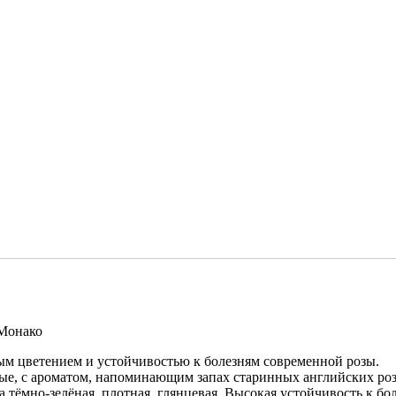
Монако
Монако
ным цветением и устойчивостью к болезням современной розы.
ые, с ароматом, напоминающим запах старинных английских роз.
 тёмно-зелёная, плотная, глянцевая. Высокая устойчивость к бо