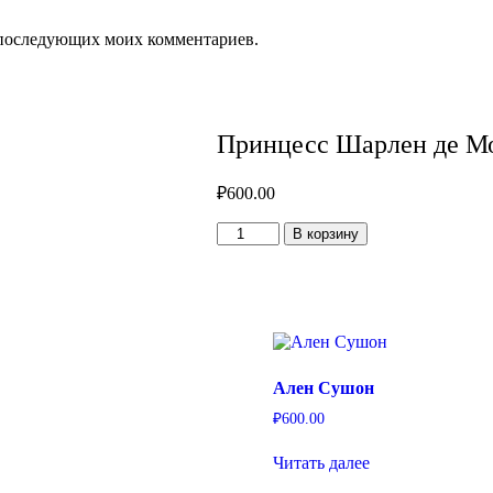
ля последующих моих комментариев.
Принцесс Шарлен де М
₽
600.00
Количество
В корзину
товара
Принцесс
Шарлен
де
Монако
Ален Сушон
₽
600.00
Читать далее