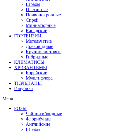
Шрабы
Плетистые
Почвопокровные
Спрей
Миниатюрные
Канадские
ГОРТЕНЗИИ
Метельчатые
Древовидные
Крупно листовые
Гибридные
КЛЕМАТИСЫ
ХРИЗАНТЕМЫ
Корейские
Мультифлора
ТЮЛЬПАНЫ
Голубика
Menu
РОЗЫ
Чайно-гибридные
Флорибунды
Английские
Шрабы