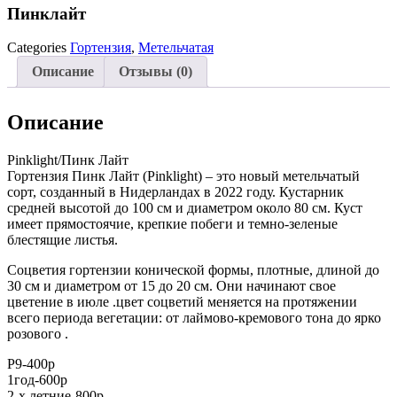
Пинклайт
Categories
Гортензия
,
Метельчатая
Описание
Отзывы (0)
Описание
Pinklight/Пинк Лайт
Гортензия Пинк Лайт (Pinklight) – это новый метельчатый
сорт, созданный в Нидерландах в 2022 году. Кустарник
средней высотой до 100 см и диаметром около 80 см. Куст
имеет прямостоячие, крепкие побеги и темно-зеленые
блестящие листья.
Соцветия гортензии конической формы, плотные, длиной до
30 см и диаметром от 15 до 20 см. Они начинают свое
цветение в июле .цвет соцветий меняется на протяжении
всего периода вегетации: от лаймово-кремового тона до ярко
розового .
Р9-400р
1год-600р
2-х летние-800р