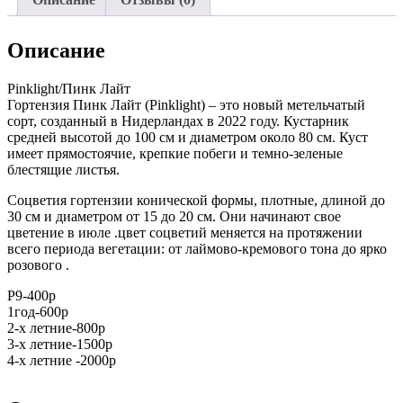
Описание
Pinklight/Пинк Лайт
Гортензия Пинк Лайт (Pinklight) – это новый метельчатый
сорт, созданный в Нидерландах в 2022 году. Кустарник
средней высотой до 100 см и диаметром около 80 см. Куст
имеет прямостоячие, крепкие побеги и темно-зеленые
блестящие листья.
Соцветия гортензии конической формы, плотные, длиной до
30 см и диаметром от 15 до 20 см. Они начинают свое
цветение в июле .цвет соцветий меняется на протяжении
всего периода вегетации: от лаймово-кремового тона до ярко
розового .
Р9-400р
1год-600р
2-х летние-800р
3-х летние-1500р
4-х летние -2000р