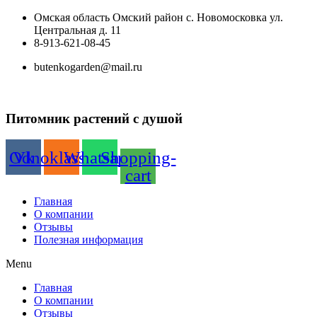
Перейти
Омская область Омский район с. Новомосковка ул.
к
Центральная д. 11
содержимому
8-913-621-08-45
butenkogarden@mail.ru
Питомник растений с душой
Odnoklassniki
Vk
Whatsapp
Shopping-
cart
Главная
О компании
Отзывы
Полезная информация
Menu
Главная
О компании
Отзывы