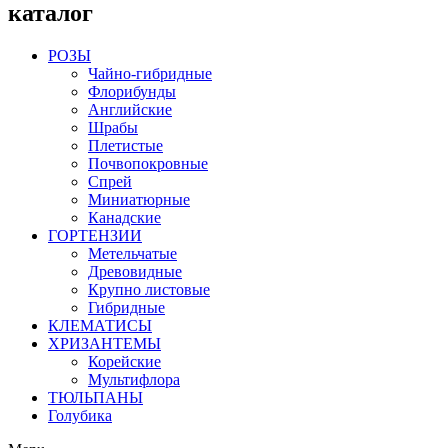
каталог
РОЗЫ
Чайно-гибридные
Флорибунды
Английские
Шрабы
Плетистые
Почвопокровные
Спрей
Миниатюрные
Канадские
ГОРТЕНЗИИ
Метельчатые
Древовидные
Крупно листовые
Гибридные
КЛЕМАТИСЫ
ХРИЗАНТЕМЫ
Корейские
Мультифлора
ТЮЛЬПАНЫ
Голубика