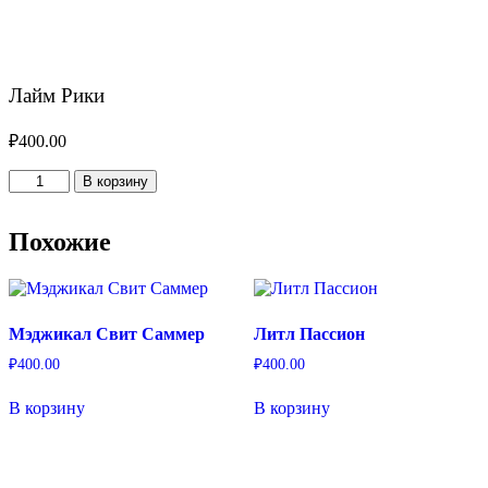
Лайм Рики
₽
400.00
Количество
В корзину
товара
Лайм
Рики
Похожие
Мэджикал Свит Саммер
Литл Пассион
₽
400.00
₽
400.00
В корзину
В корзину