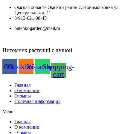
Перейти
Омская область Омский район с. Новомосковка ул.
к
Центральная д. 11
содержимому
8-913-621-08-45
butenkogarden@mail.ru
Питомник растений с душой
Odnoklassniki
Vk
Whatsapp
Shopping-
cart
Главная
О компании
Отзывы
Полезная информация
Menu
Главная
О компании
Отзывы