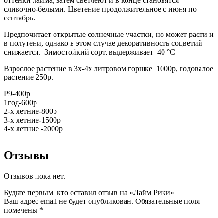
оттенки лайма, затем светлеют и в конце становятся
сливочно-белыми. Цветение продолжительное с июня по
сентябрь.
Предпочитает открытые солнечные участки, но может расти и
в полутени, однако в этом случае декоративность соцветий
снижается. Зимостойкий сорт, выдерживает–40 °C
Взрослое растение в 3х-4х литровом горшке 1000р, годовалое
растение 250р.
Р9-400р
1год-600р
2-х летние-800р
3-х летние-1500р
4-х летние -2000р
Отзывы
Отзывов пока нет.
Будьте первым, кто оставил отзыв на «Лайм Рики»
Ваш адрес email не будет опубликован.
Обязательные поля
помечены
*