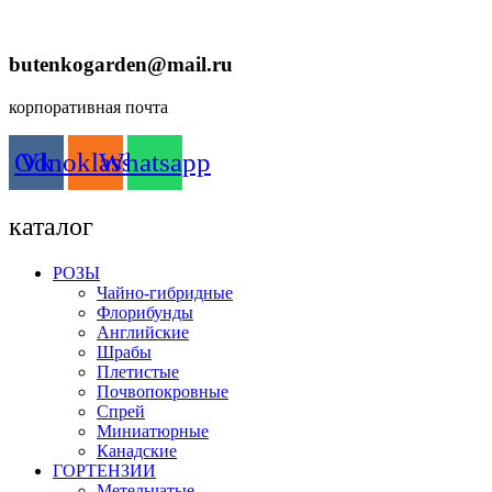
butenkogarden@mail.ru
корпоративная почта
Odnoklassniki
Vk
Whatsapp
каталог
РОЗЫ
Чайно-гибридные
Флорибунды
Английские
Шрабы
Плетистые
Почвопокровные
Спрей
Миниатюрные
Канадские
ГОРТЕНЗИИ
Метельчатые