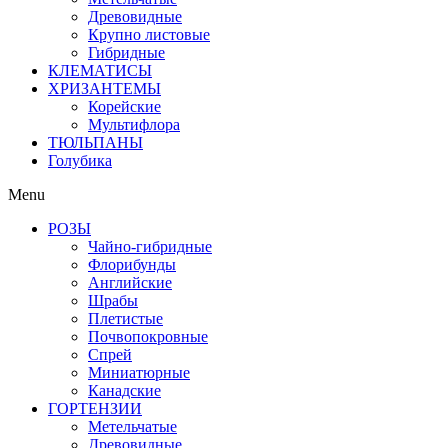
Древовидные
Крупно листовые
Гибридные
КЛЕМАТИСЫ
ХРИЗАНТЕМЫ
Корейские
Мультифлора
ТЮЛЬПАНЫ
Голубика
Menu
РОЗЫ
Чайно-гибридные
Флорибунды
Английские
Шрабы
Плетистые
Почвопокровные
Спрей
Миниатюрные
Канадские
ГОРТЕНЗИИ
Метельчатые
Древовидные