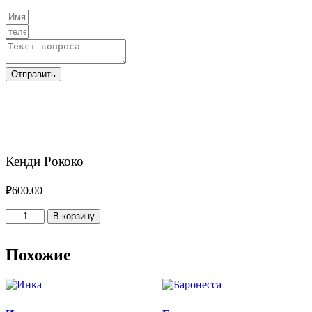
Отправить
Кенди Рококо
₽
600.00
Количество
В корзину
товара
Кенди
Рококо
Похожие