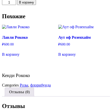
Количество
В корзину
товара
Кенди
Рококо
Похожие
Лавли Рококо
Аут оф Розенхайм
₽
600.00
₽
600.00
В корзину
В корзину
Кенди Рококо
Categories
Розы
,
флорибунда
Отзывы (0)
Отзывы