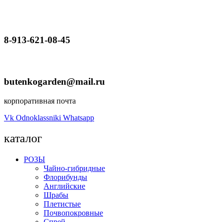
8-913-621-08-45
butenkogarden@mail.ru
корпоративная почта
Vk
Odnoklassniki
Whatsapp
каталог
РОЗЫ
Чайно-гибридные
Флорибунды
Английские
Шрабы
Плетистые
Почвопокровные
Спрей