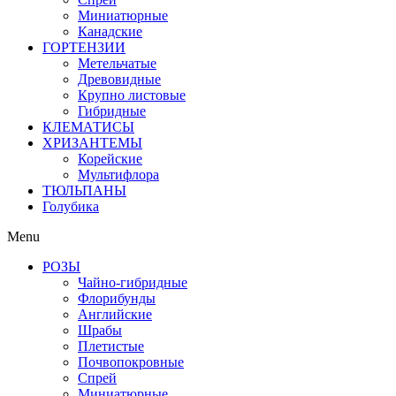
Миниатюрные
Канадские
ГОРТЕНЗИИ
Метельчатые
Древовидные
Крупно листовые
Гибридные
КЛЕМАТИСЫ
ХРИЗАНТЕМЫ
Корейские
Мультифлора
ТЮЛЬПАНЫ
Голубика
Menu
РОЗЫ
Чайно-гибридные
Флорибунды
Английские
Шрабы
Плетистые
Почвопокровные
Спрей
Миниатюрные