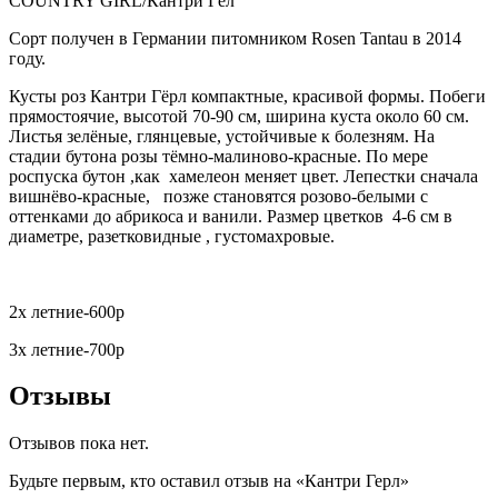
COUNTRY GIRL/Кантри Гёл
Сорт получен в Германии питомником Rosen Tantau в 2014
году.
Кусты роз Кантри Гёрл компактные, красивой формы. Побеги
прямостоячие, высотой 70-90 см, ширина куста около 60 см.
Листья зелёные, глянцевые, устойчивые к болезням. На
стадии бутона розы тёмно-малиново-красные. По мере
роспуска бутон ,как хамелеон меняет цвет. Лепестки сначала
вишнёво-красные, позже становятся розово-белыми с
оттенками до абрикоса и ванили. Размер цветков 4-6 см в
диаметре, разетковидные , густомахровые.
2х летние-600р
3х летние-700р
Отзывы
Отзывов пока нет.
Будьте первым, кто оставил отзыв на «Кантри Герл»