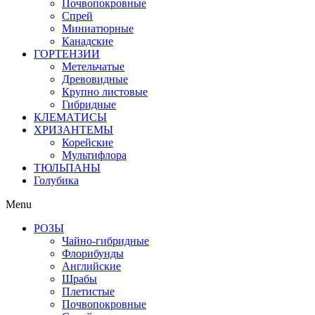
Почвопокровные
Спрей
Миниатюрные
Канадские
ГОРТЕНЗИИ
Метельчатые
Древовидные
Крупно листовые
Гибридные
КЛЕМАТИСЫ
ХРИЗАНТЕМЫ
Корейские
Мультифлора
ТЮЛЬПАНЫ
Голубика
Menu
РОЗЫ
Чайно-гибридные
Флорибунды
Английские
Шрабы
Плетистые
Почвопокровные