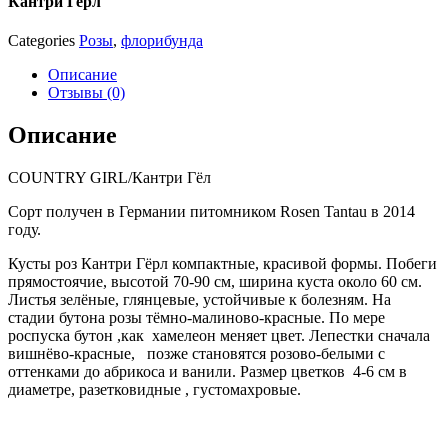
Кантри Герл
Categories
Розы
,
флорибунда
Описание
Отзывы (0)
Описание
COUNTRY GIRL/Кантри Гёл
Сорт получен в Германии питомником Rosen Tantau в 2014
году.
Кусты роз Кантри Гёрл компактные, красивой формы. Побеги
прямостоячие, высотой 70-90 см, ширина куста около 60 см.
Листья зелёные, глянцевые, устойчивые к болезням. На
стадии бутона розы тёмно-малиново-красные. По мере
роспуска бутон ,как хамелеон меняет цвет. Лепестки сначала
вишнёво-красные, позже становятся розово-белыми с
оттенками до абрикоса и ванили. Размер цветков 4-6 см в
диаметре, разетковидные , густомахровые.