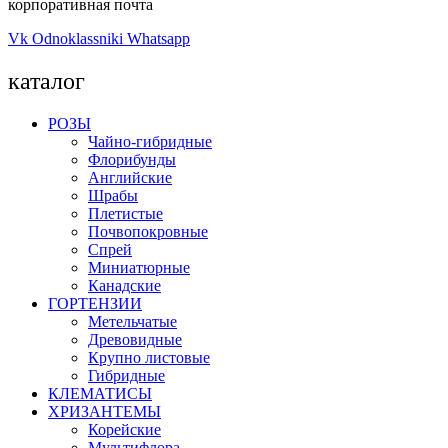
корпоративная почта
Vk
Odnoklassniki
Whatsapp
каталог
РОЗЫ
Чайно-гибридные
Флорибунды
Английские
Шрабы
Плетистые
Почвопокровные
Спрей
Миниатюрные
Канадские
ГОРТЕНЗИИ
Метельчатые
Древовидные
Крупно листовые
Гибридные
КЛЕМАТИСЫ
ХРИЗАНТЕМЫ
Корейские
Мультифлора