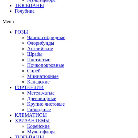
ТЮЛЬПАНЫ
Голубика
Menu
РОЗЫ
Чайно-гибридные
Флорибунды
Английские
Шрабы
Плетистые
Почвопокровные
Спрей
Миниатюрные
Канадские
ГОРТЕНЗИИ
Метельчатые
Древовидные
Крупно листовые
Гибридные
КЛЕМАТИСЫ
ХРИЗАНТЕМЫ
Корейские
Мультифлора
ТЮЛЬПАНЫ