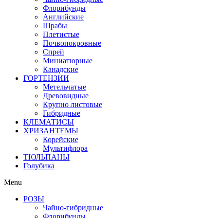
Флорибунды
Английские
Шрабы
Плетистые
Почвопокровные
Спрей
Миниатюрные
Канадские
ГОРТЕНЗИИ
Метельчатые
Древовидные
Крупно листовые
Гибридные
КЛЕМАТИСЫ
ХРИЗАНТЕМЫ
Корейские
Мультифлора
ТЮЛЬПАНЫ
Голубика
Menu
РОЗЫ
Чайно-гибридные
Флорибунды