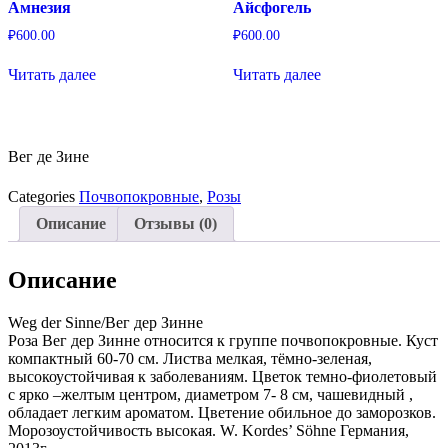
Амнезия
Айсфогель
₽
600.00
₽
600.00
Читать далее
Читать далее
Вег де Зине
Categories
Почвопокровные
,
Розы
Описание
Отзывы (0)
Описание
Weg der Sinne/Вег дер Зинне
Роза Вег дер Зинне относится к группе почвопокровные. Куст
компактный 60-70 см. Листва мелкая, тёмно-зеленая,
высокоустойчивая к заболеваниям. Цветок темно-фиолетовый
с ярко –желтым центром, диаметром 7- 8 см, чашевидный ,
обладает легким ароматом. Цветение обильное до заморозков.
Морозоустойчивость высокая. W. Kordes’ Söhne Германия,