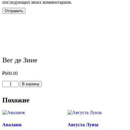
последующих моих комментариев.
Вег де Зине
₽
600.00
Количество
В корзину
товара
Вег
де
Похожие
Зине
Аваланж
Августа Луиза