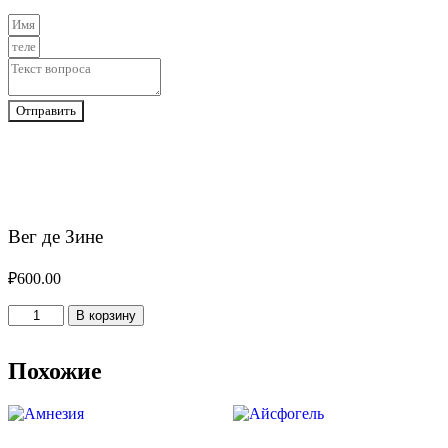
Отправить
Вег де Зине
₽
600.00
Количество
В корзину
товара
Вег
де
Похожие
Зине