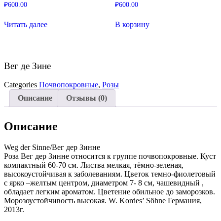
₽
600.00
₽
600.00
Читать далее
В корзину
Вег де Зине
Categories
Почвопокровные
,
Розы
Описание
Отзывы (0)
Описание
Weg der Sinne/Вег дер Зинне
Роза Вег дер Зинне относится к группе почвопокровные. Куст
компактный 60-70 см. Листва мелкая, тёмно-зеленая,
высокоустойчивая к заболеваниям. Цветок темно-фиолетовый
с ярко –желтым центром, диаметром 7- 8 см, чашевидный ,
обладает легким ароматом. Цветение обильное до заморозков.
Морозоустойчивость высокая. W. Kordes’ Söhne Германия,
2013г.