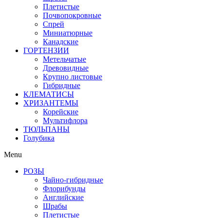
Плетистые
Почвопокровные
Спрей
Миниатюрные
Канадские
ГОРТЕНЗИИ
Метельчатые
Древовидные
Крупно листовые
Гибридные
КЛЕМАТИСЫ
ХРИЗАНТЕМЫ
Корейские
Мультифлора
ТЮЛЬПАНЫ
Голубика
Menu
РОЗЫ
Чайно-гибридные
Флорибунды
Английские
Шрабы
Плетистые