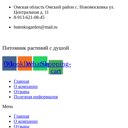
Перейти
Омская область Омский район с. Новомосковка ул.
к
Центральная д. 11
содержимому
8-913-621-08-45
butenkogarden@mail.ru
Питомник растений с душой
Odnoklassniki
Vk
Whatsapp
Shopping-
cart
Главная
О компании
Отзывы
Полезная информация
Menu
Главная
О компании
Отзывы