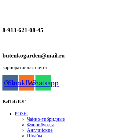
8-913-621-08-45
butenkogarden@mail.ru
корпоративная почта
Odnoklassniki
Vk
Whatsapp
каталог
РОЗЫ
Чайно-гибридные
Флорибунды
Английские
Шрабы