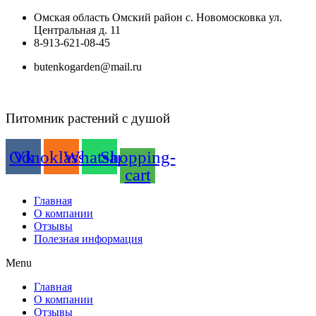
Перейти
Омская область Омский район с. Новомосковка ул.
к
Центральная д. 11
содержимому
8-913-621-08-45
butenkogarden@mail.ru
Питомник растений с душой
Odnoklassniki
Vk
Whatsapp
Shopping-
cart
Главная
О компании
Отзывы
Полезная информация
Menu
Главная
О компании
Отзывы