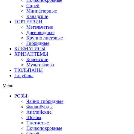
Почвопокровные
Спрей
Миниатюрные
Канадские
ГОРТЕНЗИИ
Метельчатые
Древовидные
Крупно листовые
Гибридные
КЛЕМАТИСЫ
ХРИЗАНТЕМЫ
Корейские
Мультифлора
ТЮЛЬПАНЫ
Голубика
Menu
РОЗЫ
Чайно-гибридные
Флорибунды
Английские
Шрабы
Плетистые
Почвопокровные
Спрей