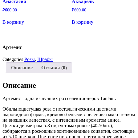
Анастасия
Акварель
₽
600.00
₽
600.00
В корзину
В корзину
Артемис
Categories
Розы
,
Шрабы
Описание
Отзывы (0)
Описание
Артемис –одна из лучших роз селекционеров Tantau
.
Обильноцветущая роза с ностальгическими цветками
шаровидной формы, кремово-белыми с зеленоватым оттенком
на внешних лепестках, с интенсивным ароматом аниса.
Цветки диаметром 5-8 см,густомахровые (40-50лп.),
собираются в роскошные зонтиковидные соцветия, состоящие
из 5-10 цветков. Цветение повторное, почти непрерывное.