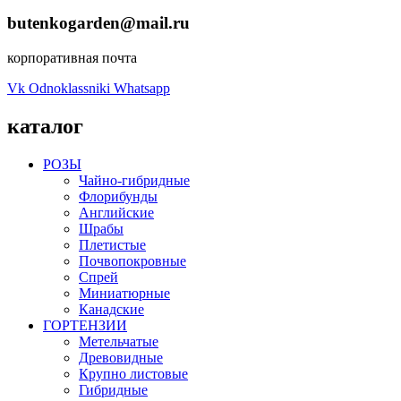
butenkogarden@mail.ru
корпоративная почта
Vk
Odnoklassniki
Whatsapp
каталог
РОЗЫ
Чайно-гибридные
Флорибунды
Английские
Шрабы
Плетистые
Почвопокровные
Спрей
Миниатюрные
Канадские
ГОРТЕНЗИИ
Метельчатые
Древовидные
Крупно листовые
Гибридные