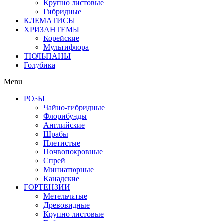
Крупно листовые
Гибридные
КЛЕМАТИСЫ
ХРИЗАНТЕМЫ
Корейские
Мультифлора
ТЮЛЬПАНЫ
Голубика
Menu
РОЗЫ
Чайно-гибридные
Флорибунды
Английские
Шрабы
Плетистые
Почвопокровные
Спрей
Миниатюрные
Канадские
ГОРТЕНЗИИ
Метельчатые
Древовидные
Крупно листовые