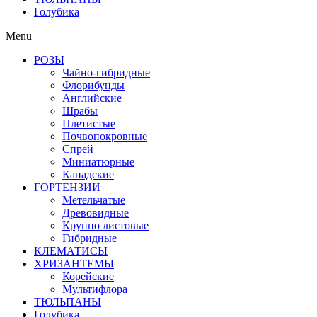
Голубика
Menu
РОЗЫ
Чайно-гибридные
Флорибунды
Английские
Шрабы
Плетистые
Почвопокровные
Спрей
Миниатюрные
Канадские
ГОРТЕНЗИИ
Метельчатые
Древовидные
Крупно листовые
Гибридные
КЛЕМАТИСЫ
ХРИЗАНТЕМЫ
Корейские
Мультифлора
ТЮЛЬПАНЫ
Голубика