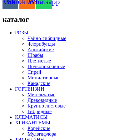
Odnoklassniki
Vk
Whatsapp
каталог
РОЗЫ
Чайно-гибридные
Флорибунды
Английские
Шрабы
Плетистые
Почвопокровные
Спрей
Миниатюрные
Канадские
ГОРТЕНЗИИ
Метельчатые
Древовидные
Крупно листовые
Гибридные
КЛЕМАТИСЫ
ХРИЗАНТЕМЫ
Корейские
Мультифлора
ТЮЛЬПАНЫ