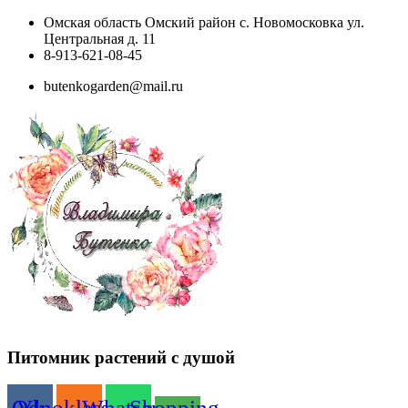
Перейти
Омская область Омский район с. Новомосковка ул.
к
Центральная д. 11
содержимому
8-913-621-08-45
butenkogarden@mail.ru
Питомник растений с душой
Odnoklassniki
Vk
Whatsapp
Shopping-