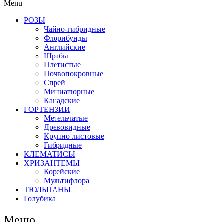
Menu
РОЗЫ
Чайно-гибридные
Флорибунды
Английские
Шрабы
Плетистые
Почвопокровные
Спрей
Миниатюрные
Канадские
ГОРТЕНЗИИ
Метельчатые
Древовидные
Крупно листовые
Гибридные
КЛЕМАТИСЫ
ХРИЗАНТЕМЫ
Корейские
Мультифлора
ТЮЛЬПАНЫ
Голубика
Меню