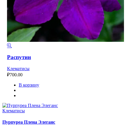
Распутин
Клематисы
₽
700.00
В корзину
Клематисы
Пурпуреа Плена Элеганс